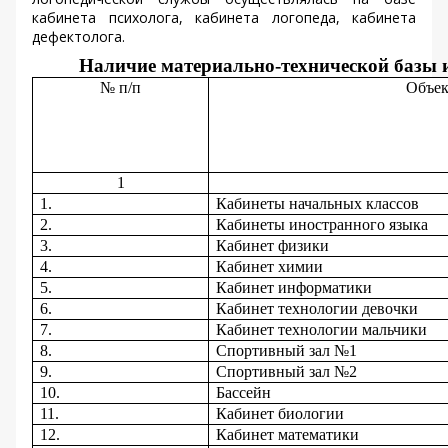
кабинета психолога, кабинета логопеда, кабинета
дефектолога.
Наличие материально-технической базы 
№ п/п
Объек
1
1.
Кабинеты начальных классов
2.
Кабинеты иностранного языка
3.
Кабинет физики
4.
Кабинет химии
5.
Кабинет информатики
6.
Кабинет технологии девочки
7.
Кабинет технологии мальчики
8.
Спортивный зал №1
9.
Спортивный зал №2
10.
Бассейн
11.
Кабинет биологии
12.
Кабинет математики