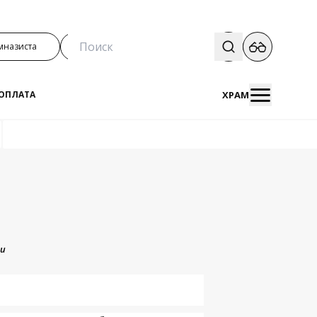
мназиста
Поступить в гимназию
ХРАМ
ОПЛАТА
ии