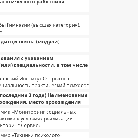
дагогического работника
бы Гимназии (высшая категория),
»
 дисциплины (модули)
зования с указанием
или) специальности, в том числе
овский Институт Открытого
ециальность практический психолог
последние 3 года) Наименование
охождения, место прохождения
амма «Мониторинг социальных
ктики в условиях реализации
ниторинг Сервис»
мма «Техники психолого-