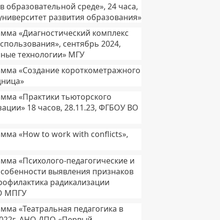
 образовательной среде», 24 часа,
университет развития образования»
мма «Диагностический комплекс
спользования», сентябрь 2024,
рные технологии» МГУ
амма «Создание короткометражного
дница»
мма «Практики тьюторского
ции» 18 часов, 28.11.23, ФГБОУ ВО
а «How to work with conflicts»,
мма «Психолого-педагогические и
Особенности выявления признаков
рофилактика радикализации
ВО МПГУ
мма «Театральная педагогика в
.2022г. АНО ДПО «Первый